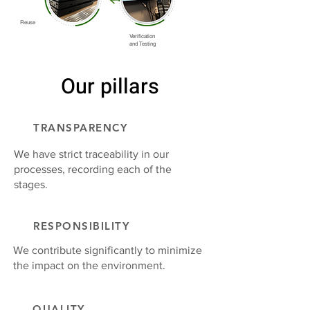
Reuse
Verification
and Testing
Our pillars
Our pillars
TRANSPARENCY
We have strict traceability in our
processes, recording each of the
stages.
RESPONSIBILITY
We contribute significantly to minimize
the impact on the environment.
QUALITY