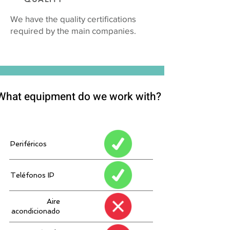
We have the quality certifications
required by the main companies.
What equipment do we work with?
What equipment do we work with?
Periféricos
Teléfonos IP
Aire
acondicionado